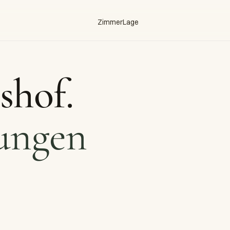
Zimmer
Lage
shof.
ungen