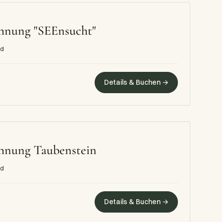
hnung "SEEnsucht"
ad
Details & Buchen →
ohnung Taubenstein
ad
Details & Buchen →