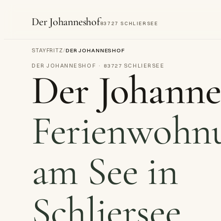
Der Johanneshof
83727 SCHLIERSEE
STAYFRITZ
/
DER JOHANNESHOF
DER JOHANNESHOF · 83727 SCHLIERSEE
Der Johanne
Ferienwohn
am See in
Schliersee