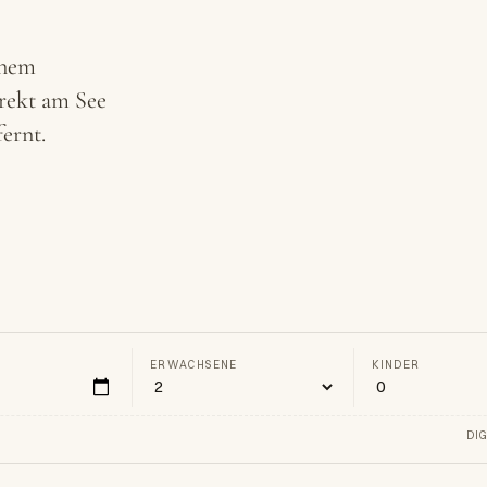
inem
rekt am See
ernt.
DER JOHANNESHOF
ERWACHSENE
KINDER
DI