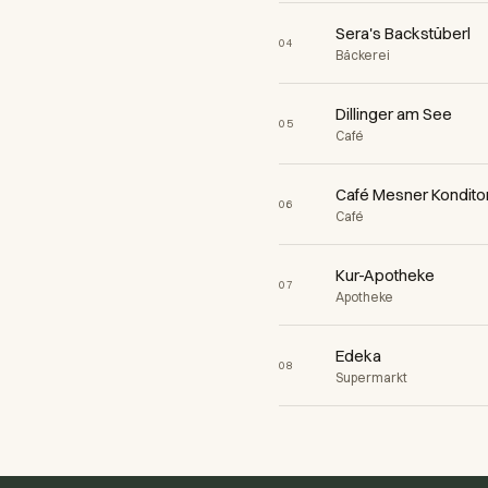
Sera's Backstüberl
04
Bäckerei
Dillinger am See
05
Café
Café Mesner Kondito
06
Café
Kur-Apotheke
07
Apotheke
Edeka
08
Supermarkt