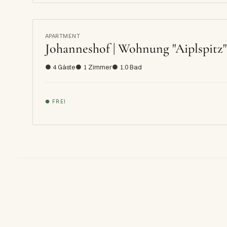
APARTMENT
Johanneshof | Wohnung "Aiplspitz"
● 4 Gäste
● 1 Zimmer
● 1.0 Bad
● FREI