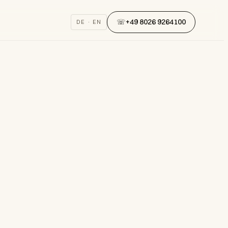
☏
+49 8026 9264100
DE · EN