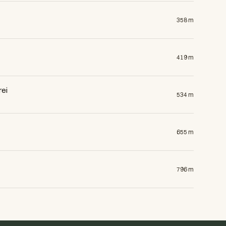
358 m
419 m
rei
534 m
655 m
796 m