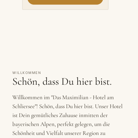
D
ANREISE
ABREISE
WILLKOMMEN
Schön, dass Du hier bist.
ERWACHSENE
KINDER
Verfügbarkeit prüfen
Willkommen im "Das Maximilian - Hotel am
Schliersee"! Schön, dass Du hier bist. Unser Hotel
ist Dein gemütliches Zuhause inmitten der
bayerischen Alpen, perfekt gelegen, um die
Schönheit und Vielfalt unserer Region zu