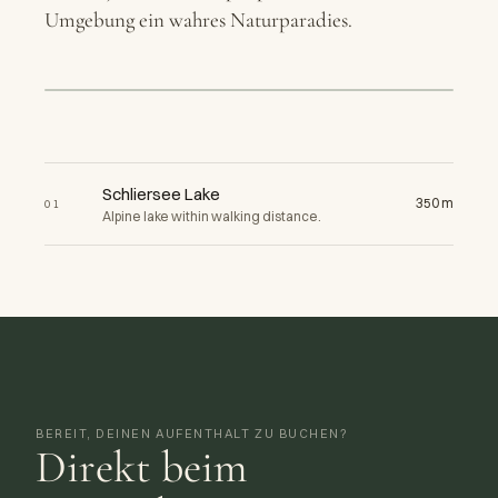
Umgebung ein wahres Naturparadies.
eetMap
+
−
Schliersee Lake
350 m
01
Alpine lake within walking distance.
BEREIT, DEINEN AUFENTHALT ZU BUCHEN?
Direkt beim