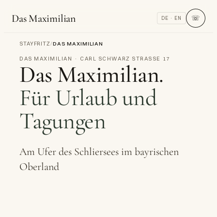
Das Maximilian
☏
DE · EN
STAYFRITZ
/
DAS MAXIMILIAN
DAS MAXIMILIAN · CARL SCHWARZ STRASSE 17
Das Maximilian.
Für Urlaub und
Tagungen
Am Ufer des Schliersees im bayrischen
Oberland
→
←