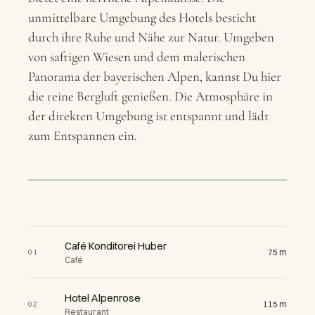
unmittelbare Umgebung des Hotels besticht
durch ihre Ruhe und Nähe zur Natur. Umgeben
von saftigen Wiesen und dem malerischen
Panorama der bayerischen Alpen, kannst Du hier
die reine Bergluft genießen. Die Atmosphäre in
der direkten Umgebung ist entspannt und lädt
zum Entspannen ein.
02
eetMap
05
06
+
07
04
−
03
Café Konditorei Huber
75 m
01
Café
Hotel Alpenrose
115 m
02
Restaurant