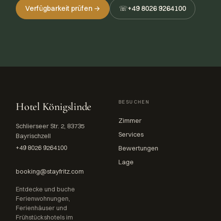
Verfügbarkeit prüfen →
☏
+49 8026 9264100
BESUCHEN
Hotel Königslinde
Zimmer
Schlierseer Str. 2, 83735
Services
Bayrischzell
+49 8026 9264100
Bewertungen
Lage
booking@stayfritz.com
Entdecke und buche
Ferienwohnungen,
Ferienhäuser und
Frühstückshotels im