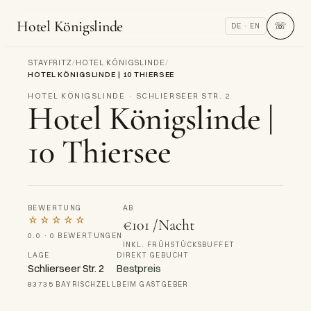
Hotel Königslinde
☏
DE · EN
STAYFRITZ
/
HOTEL KÖNIGSLINDE
/
HOTEL KÖNIGSLINDE | 10 THIERSEE
HOTEL KÖNIGSLINDE · SCHLIERSEER STR. 2
Hotel Königslinde |
10 Thiersee
BEWERTUNG
AB
☆☆☆☆☆
€101 /Nacht
0.0 · 0 BEWERTUNGEN
INKL. FRÜHSTÜCKSBUFFET
LAGE
DIREKT GEBUCHT
Schlierseer Str. 2
Bestpreis
83735 BAYRISCHZELL
BEIM GASTGEBER