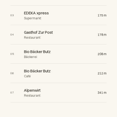
EDEKA xpress
175 m
03
Supermarkt
Gasthof Zur Post
178 m
04
Restaurant
Bio Bäcker Butz
208 m
05
Bäckerei
Bio Bäcker Butz
212 m
06
Café
Alpenwirt
341 m
07
Restaurant