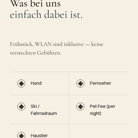
Was bei uns
einfach dabei ist.
Frühstück, WLAN sind inklusive — keine
versteckten Gebühren.
◆
◆
Hund
Fernseher
◆
◆
Ski /
Pet Fee (per
Fahrradraum
night)
◆
Haustier