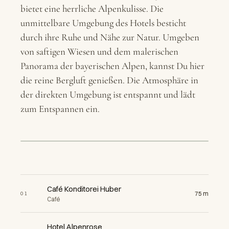
bietet eine herrliche Alpenkulisse. Die
unmittelbare Umgebung des Hotels besticht
durch ihre Ruhe und Nähe zur Natur. Umgeben
von saftigen Wiesen und dem malerischen
Panorama der bayerischen Alpen, kannst Du hier
die reine Bergluft genießen. Die Atmosphäre in
der direkten Umgebung ist entspannt und lädt
zum Entspannen ein.
02
eetMap
05
06
+
07
04
−
03
Café Konditorei Huber
75 m
01
Café
Hotel Alpenrose