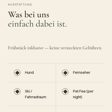
AUSSTATTUNG
Was bei uns
einfach dabei ist.
Frühstück inklusive — keine versteckten Gebühren.
◆
◆
Hund
Fernseher
◆
◆
Ski /
Pet Fee (per
Fahrradraum
night)