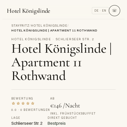
Hotel Königslinde
☏
DE · EN
STAYFRITZ
/
HOTEL KÖNIGSLINDE
/
HOTEL KÖNIGSLINDE | APARTMENT 11 ROTHWAND
HOTEL KÖNIGSLINDE · SCHLIERSEER STR. 2
Hotel Königslinde |
Apartment 11
Rothwand
BEWERTUNG
AB
☆☆☆☆☆
€146 /Nacht
0.0 · 0 BEWERTUNGEN
INKL. FRÜHSTÜCKSBUFFET
LAGE
DIREKT GEBUCHT
Schlierseer Str. 2
Bestpreis