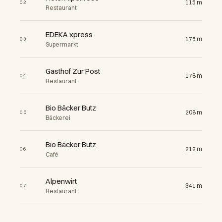
115 m
02
Restaurant
EDEKA xpress
175 m
03
Supermarkt
Gasthof Zur Post
178 m
04
Restaurant
Bio Bäcker Butz
208 m
05
Bäckerei
Bio Bäcker Butz
212 m
06
Café
Alpenwirt
341 m
07
Restaurant