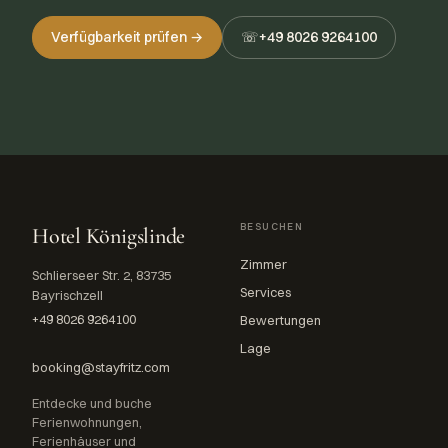
Verfügbarkeit prüfen →
☏
+49 8026 9264100
BESUCHEN
Hotel Königslinde
Zimmer
Schlierseer Str. 2, 83735
Services
Bayrischzell
+49 8026 9264100
Bewertungen
Lage
booking@stayfritz.com
Entdecke und buche
Ferienwohnungen,
Ferienhäuser und