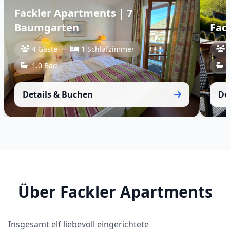
Fackler Apartments | 7
Baumgarten
Fac
4 Gäste
1 Schlafzimmer
1.0 Bad
Details & Buchen
De
Über Fackler Apartments
Insgesamt elf liebevoll eingerichtete