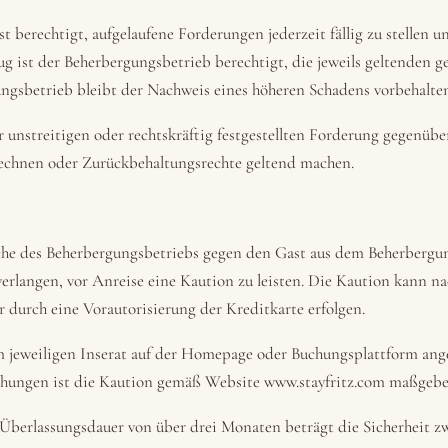
t berechtigt, aufgelaufene Forderungen jederzeit fällig zu stellen 
ug ist der Beherbergungsbetrieb berechtigt, die jeweils geltenden g
gsbetrieb bleibt der Nachweis eines höheren Schadens vorbehalten
 unstreitigen oder rechtskräftig festgestellten Forderung gegenüb
echnen oder Zurückbehaltungsrechte geltend machen.
che des Beherbergungsbetriebs gegen den Gast aus dem Beherbergu
rlangen, vor Anreise eine Kaution zu leisten. Die Kaution kann na
durch eine Vorautorisierung der Kreditkarte erfolgen.
m jeweiligen Inserat auf der Homepage oder Buchungsplattform ange
uchungen ist die Kaution gemäß Website www.stayfritz.com maßgeb
 Überlassungsdauer von über drei Monaten beträgt die Sicherheit z