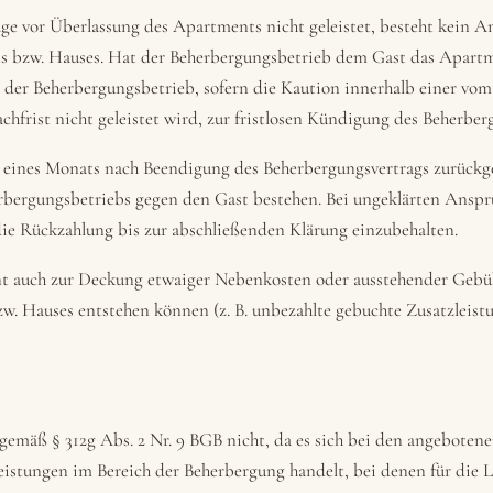
age vor Überlassung des Apartments nicht geleistet, besteht kein A
s bzw. Hauses. Hat der Beherbergungsbetrieb dem Gast das Apart
st der Beherbergungsbetrieb, sofern die Kaution innerhalb einer vo
frist nicht geleistet wird, zur fristlosen Kündigung des Beherberg
 eines Monats nach Beendigung des Beherbergungsvertrags zurückge
rbergungsbetriebs gegen den Gast bestehen. Bei ungeklärten Ansprü
die Rückzahlung bis zur abschließenden Klärung einzubehalten.
ent auch zur Deckung etwaiger Nebenkosten oder ausstehender Geb
. Hauses entstehen können (z. B. unbezahlte gebuchte Zusatzleist
gemäß § 312g Abs. 2 Nr. 9 BGB nicht, da es sich bei den angeboten
eistungen im Bereich der Beherbergung handelt, bei denen für die 