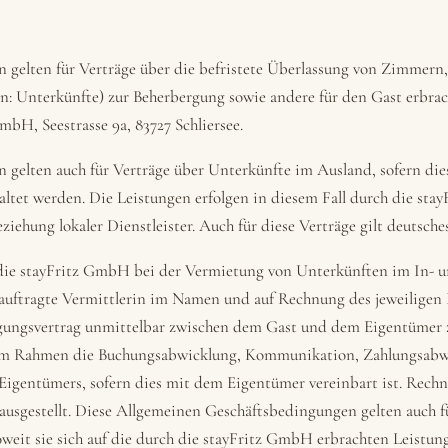
 gelten für Verträge über die befristete Überlassung von Zimmer
n: Unterkünfte) zur Beherbergung sowie andere für den Gast erbra
mbH, Seestrasse 9a, 83727 Schliersee.
gelten auch für Verträge über Unterkünfte im Ausland, sofern dies
tet werden. Die Leistungen erfolgen in diesem Fall durch die sta
iehung lokaler Dienstleister. Auch für diese Verträge gilt deutsche
 die stayFritz GmbH bei der Vermietung von Unterkünften im In- u
eauftragte Vermittlerin im Namen und auf Rechnung des jeweiligen 
ungsvertrag unmittelbar zwischen dem Gast und dem Eigentümer z
 Rahmen die Buchungsabwicklung, Kommunikation, Zahlungsabwi
 Eigentümers, sofern dies mit dem Eigentümer vereinbart ist. Re
ausgestellt. Diese Allgemeinen Geschäftsbedingungen gelten auch f
oweit sie sich auf die durch die stayFritz GmbH erbrachten Leistun