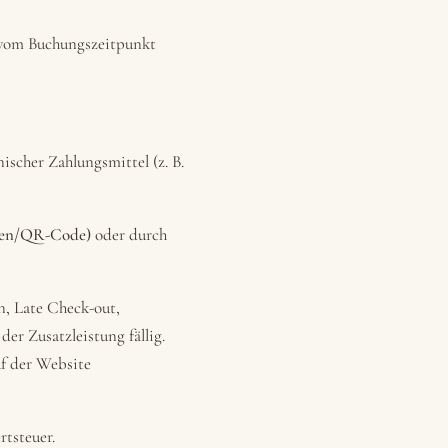
g vom Buchungszeitpunkt
scher Zahlungsmittel (z. B.
aten/QR-Code)
oder durch
n, Late Check-out,
er Zusatzleistung fällig.
uf der Website
rtsteuer.