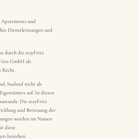
n, Apartments und
chte Dienstleistungen und
e durch die stayFritz
yFritz GmbH als
s Recht.
nd Ausland nicht als
Eigentümers auf. In diesen
ustande. Die stayFritz
cklung und Betreuung der
chnungen werden im Namen
ür diese
gen beziehen.