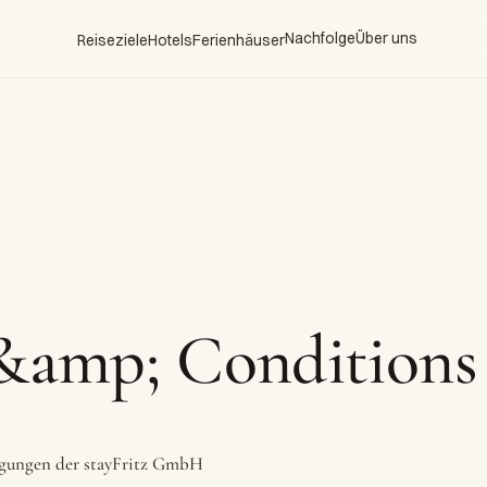
Nachfolge
Über uns
Reiseziele
Hotels
Ferienhäuser
&amp; Conditions
ngungen der stayFritz GmbH