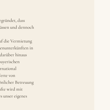
egründet, dass
müssen und dennoch
uf die Vermietung
enunterkünften in
darüber hinaus
 bayerischen
rnational
erte von
sönlicher Betreuung
nfte wird mit
es unser eigenes