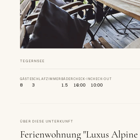
TEGERNSEE
GÄSTE
SCHLAFZIMMER
BÄDER
CHECK-IN
CHECK-OUT
8
3
1.5
16:00
10:00
ÜBER DIESE UNTERKUNFT
Ferienwohnung "Luxus Alpine 