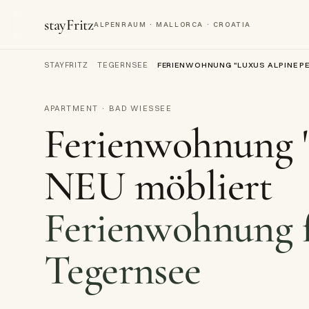
stayFritz
ALPENRAUM · MALLORCA · CROATIA
STAYFRITZ
/
TEGERNSEE
/
APARTMENT · BAD WIESSEE
Ferienwohnung "
NEU möbliert
Ferienwohnung f
Tegernsee