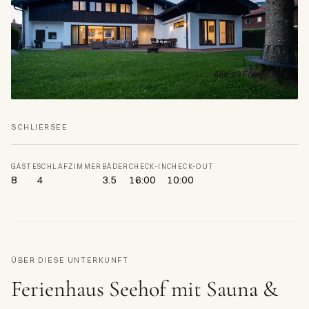
Alle 23 Fotos →
SCHLIERSEE
GÄSTE
SCHLAFZIMMER
BÄDER
CHECK-IN
CHECK-OUT
8
4
3.5
16:00
10:00
ÜBER DIESE UNTERKUNFT
Ferienhaus Seehof mit Sauna &