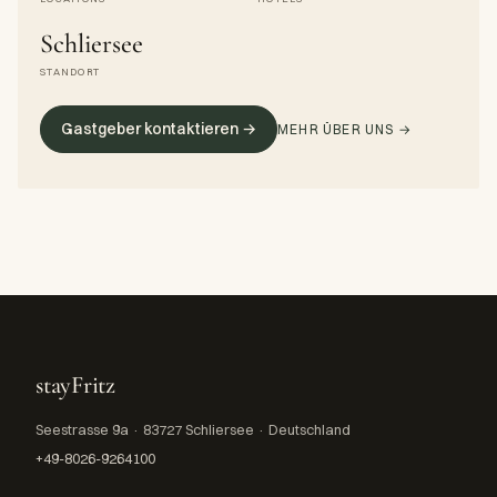
Schliersee
STANDORT
Gastgeber kontaktieren →
MEHR ÜBER UNS →
stayFritz
Seestrasse 9a · 83727 Schliersee · Deutschland
+49-8026-9264100