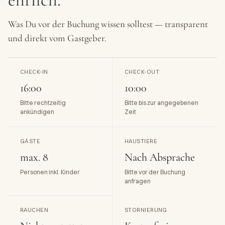
Was Du vor der Buchung wissen solltest — transparent
und direkt vom Gastgeber.
CHECK-IN
CHECK-OUT
16:00
10:00
Bitte rechtzeitig
Bitte bis zur angegebenen
ankündigen
Zeit
GÄSTE
HAUSTIERE
max. 8
Nach Absprache
Personen inkl. Kinder
Bitte vor der Buchung
anfragen
RAUCHEN
STORNIERUNG