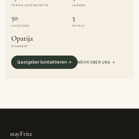
FERIENUNTERKÜNFTE
LÄNDER
50
3
LOCATIONS
HOTELS
Opatija
STANDORT
Gastgeber kontaktieren →
MEHR ÜBER UNS →
stayFritz