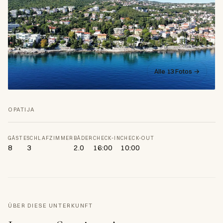
Alle 13 Fotos →
OPATIJA
GÄSTE
SCHLAFZIMMER
BÄDER
CHECK-IN
CHECK-OUT
8
3
2.0
16:00
10:00
ÜBER DIESE UNTERKUNFT