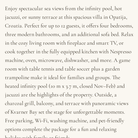
Enjoy spectacular sea views from the infinity pool, hot
jacuzzi, or sunny terrace at this spacious villa in Opatija,
Croatia. Perfect for up to 12 guests, it offers four bedrooms,
three modern bathrooms, and an additional sofa bed. Relax
in the cozy living room with fireplace and smart TV, or
cook together in the fully equipped kitchen with Nespresso
machine, oven, microwave, dishwasher, and more. A game
room with table tennis and table soccer plus a garden
trampoline make it ideal for families and groups. The
heated infinity pool (10 m x 3.7 m, closed Nov–Feb) and
jacuzzi are the highlights of the property. Outside, a
charcoal grill, balcony, and terrace with panoramic views
of Kvarner Bay set the stage for unforgettable moments.
Free parking, Wi-Fi, washing machine, and pet-friendly
options complete the package for a fun and relaxing
holiday with family or friends.