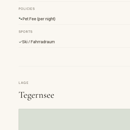
POLICIES
🐾
Pet Fee (per night)
SPORTS
✓
Ski / Fahrradraum
LAGE
Tegernsee