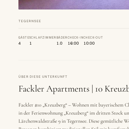
TEGERNSEE
GÄSTE
SCHLAFZIMMER
BÄDER
CHECK-IN
CHECK-OUT
4
1
1.0
16:00
10:00
ÜBER DIESE UNTERKUNFT
Fackler Apartments | 10 Kreuz
Fackler #10 „Kreuzberg“ – Wohnen mit bayerischem
in der Ferienwohnung „Kreuzberg“ im dritten Stock un
Lärchenwaldstraße 9 in Tegernsee. Diese gemütliche W