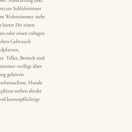
bler Ausstattung und
eparate Schlafzimmer
, im Wohnzimmer steht
n bietet Dir einen
en oder einen ruhigen
lichen Gebrauch
dplatten,
. Teller, Besteck und
ezimmer verfügt über
ung gehören
aschmaschine. Hunde
plätze stehen direkt
nd kostenpflichtige