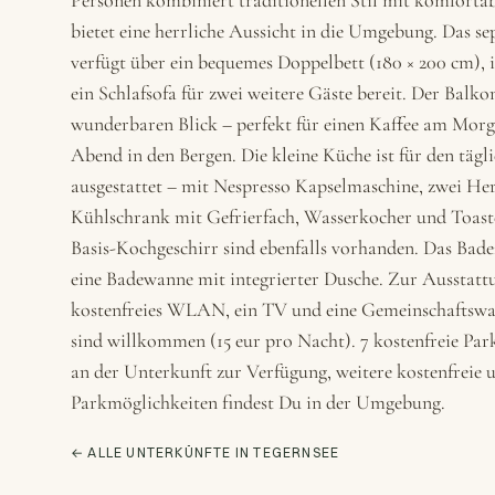
Personen kombiniert traditionellen Stil mit komforta
bietet eine herrliche Aussicht in die Umgebung. Das s
verfügt über ein bequemes Doppelbett (180 × 200 cm)
ein Schlafsofa für zwei weitere Gäste bereit. Der Balko
wunderbaren Blick – perfekt für einen Kaffee am Morg
Abend in den Bergen. Die kleine Küche ist für den täg
ausgestattet – mit Nespresso Kapselmaschine, zwei Her
Kühlschrank mit Gefrierfach, Wasserkocher und Toaster
Basis-Kochgeschirr sind ebenfalls vorhanden. Das Bad
eine Badewanne mit integrierter Dusche. Zur Ausstatt
kostenfreies WLAN, ein TV und eine Gemeinschaftsw
sind willkommen (15 eur pro Nacht). 7 kostenfreie Park
an der Unterkunft zur Verfügung, weitere kostenfreie u
Parkmöglichkeiten findest Du in der Umgebung.
← ALLE UNTERKÜNFTE IN TEGERNSEE