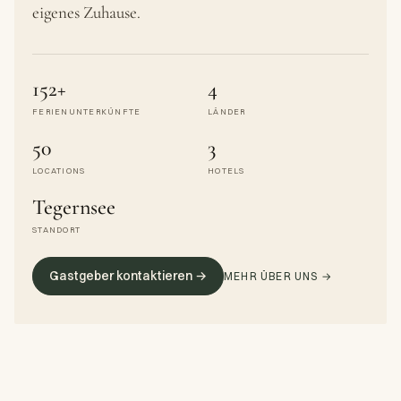
eigenes Zuhause.
152+
4
FERIENUNTERKÜNFTE
LÄNDER
50
3
LOCATIONS
HOTELS
Tegernsee
STANDORT
Gastgeber kontaktieren →
MEHR ÜBER UNS →