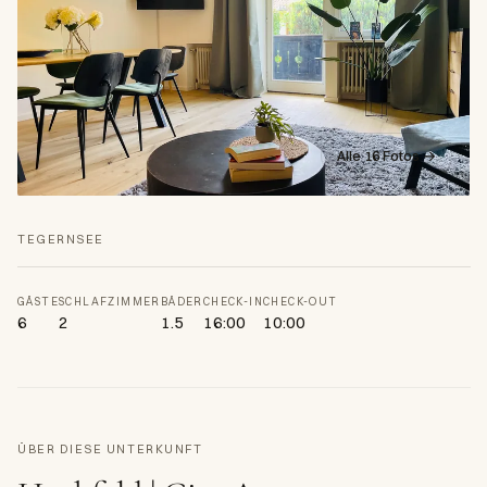
Alle 16 Fotos →
TEGERNSEE
GÄSTE
SCHLAFZIMMER
BÄDER
CHECK-IN
CHECK-OUT
6
2
1.5
16:00
10:00
ÜBER DIESE UNTERKUNFT