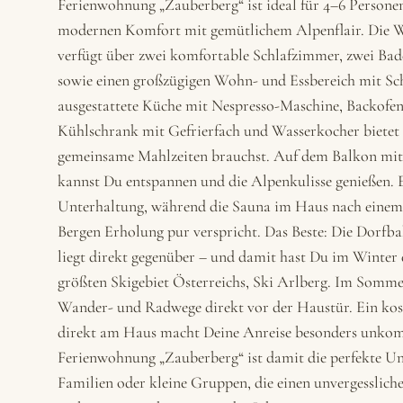
Ferienwohnung „Zauberberg“ ist ideal für 4–6 Persone
modernen Komfort mit gemütlichem Alpenflair. Die 
verfügt über zwei komfortable Schlafzimmer, zwei Ba
sowie einen großzügigen Wohn- und Essbereich mit Schl
ausgestattete Küche mit Nespresso-Maschine, Backofen
Kühlschrank mit Gefrierfach und Wasserkocher bietet a
gemeinsame Mahlzeiten brauchst. Auf dem Balkon mit
kannst Du entspannen und die Alpenkulisse genießen. 
Unterhaltung, während die Sauna im Haus nach einem 
Bergen Erholung pur verspricht. Das Beste: Die Dorf
liegt direkt gegenüber – und damit hast Du im Winte
größten Skigebiet Österreichs, Ski Arlberg. Im Somme
Wander- und Radwege direkt vor der Haustür. Ein kos
direkt am Haus macht Deine Anreise besonders unkomp
Ferienwohnung „Zauberberg“ ist damit die perfekte Un
Familien oder kleine Gruppen, die einen unvergesslic