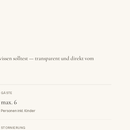
issen solltest — transparent und direkt vom
GÄSTE
max. 6
Personen inkl. Kinder
STORNIERUNG