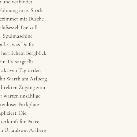
n und verbindet
Wohnung im 2. Stock
dezimmer mit Dusche
afsessel. Die voll
, Spülmaschine,
lles, was Du für
 herrlichem Bergblick
Ein TV sorgt für
aktiven Tag in den
bahn Warth am Arlberg
r direkten Zugang zum
r warten unzählige
tenloser Parkplatz
liziert. Die
terkunft für Paare,
hen Urlaub am Arlberg