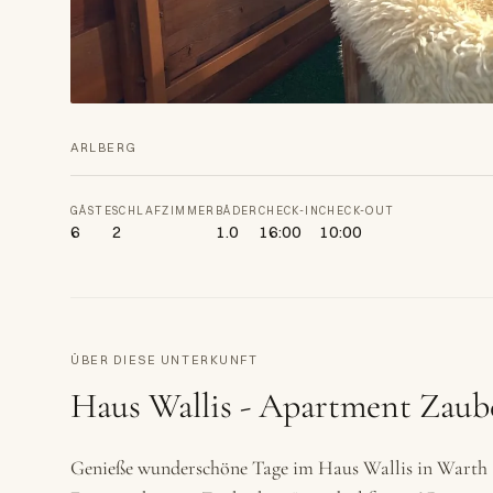
ARLBERG
GÄSTE
SCHLAFZIMMER
BÄDER
CHECK-IN
CHECK-OUT
6
2
1.0
16:00
10:00
ÜBER DIESE UNTERKUNFT
Haus Wallis - Apartment Zaub
Genieße wunderschöne Tage im Haus Wallis in Warth 