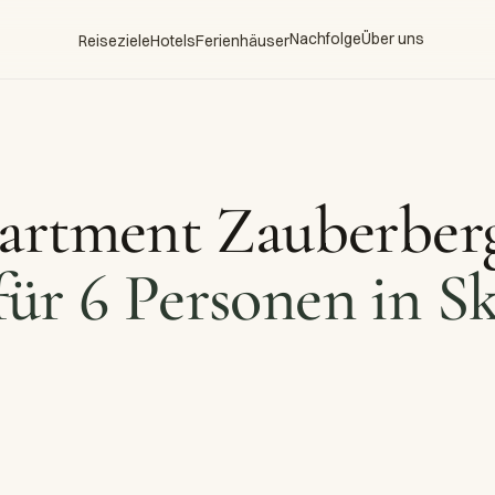
Nachfolge
Über uns
Reiseziele
Hotels
Ferienhäuser
partment Zauberber
ür 6 Personen in Sk