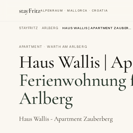
stayFritz
ALPENRAUM · MALLORCA · CROATIA
STAYFRITZ
/
ARLBERG
/
HAUS WALLIS | APARTMENT ZAUBERBERG
APARTMENT · WARTH AM ARLBERG
Haus Wallis | A
Ferienwohnung f
Arlberg
Haus Wallis - Apartment Zauberberg