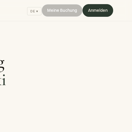
Meine Buchung
Anmelden
DE ▾
g
i