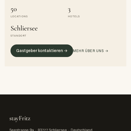
50
3
LOCATIONS
HOTELS
Schliersee
STANDORT
Gastgeber kontaktieren →
MEHR ÜBER UNS →
stayFritz
Seestrasse 9a · 83727 Schliersee · Deutschland