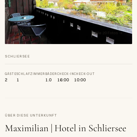
Alle 20 Fotos →
SCHLIERSEE
GÄSTE
SCHLAFZIMMER
BÄDER
CHECK-IN
CHECK-OUT
2
1
1.0
16:00
10:00
ÜBER DIESE UNTERKUNFT
Maximilian | Hotel in Schliersee