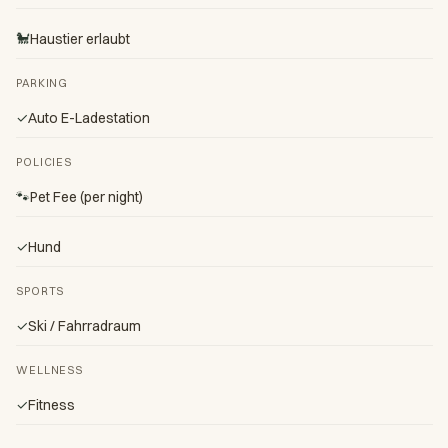
🐩
Haustier erlaubt
PARKING
✓
Auto E-Ladestation
POLICIES
🐾
Pet Fee (per night)
✓
Hund
SPORTS
✓
Ski / Fahrradraum
WELLNESS
✓
Fitness