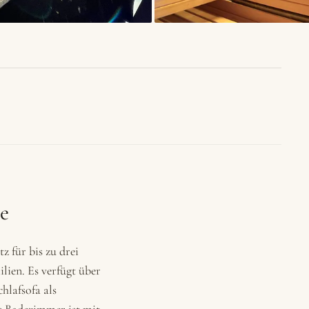
ee
z für bis zu drei
lien. Es verfügt über
hlafsofa als