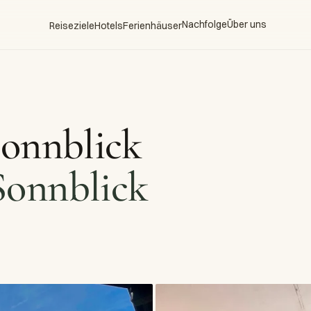
Nachfolge
Über uns
Reiseziele
Hotels
Ferienhäuser
Sonnblick
Sonnblick