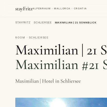
stayFritz
ALPENRAUM · MALLORCA · CROATIA
STAYFRITZ
/
SCHLIERSEE
/
MAXIMILIAN | 21 SONNBLICK
ROOM · SCHLIERSEE
Maximilian | 21 
Maximilian #21 
Maximilian | Hotel in Schliersee