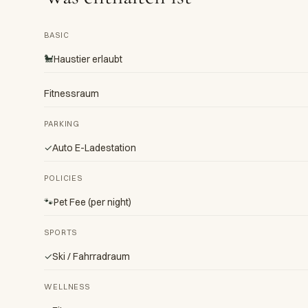
BASIC
🐩
Haustier erlaubt
Fitnessraum
PARKING
✓
Auto E-Ladestation
POLICIES
🐾
Pet Fee (per night)
SPORTS
✓
Ski / Fahrradraum
WELLNESS