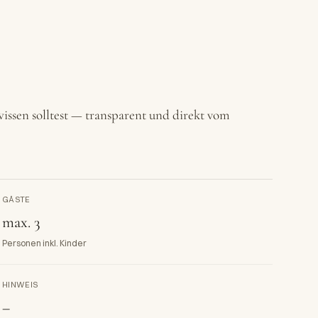
issen solltest — transparent und direkt vom
GÄSTE
max. 3
Personen inkl. Kinder
HINWEIS
–