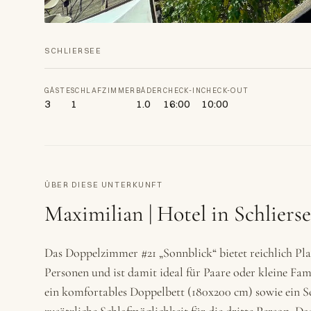
SCHLIERSEE
GÄSTE
SCHLAFZIMMER
BÄDER
CHECK-IN
CHECK-OUT
3
1
1.0
16:00
10:00
ÜBER DIESE UNTERKUNFT
Maximilian | Hotel in Schliers
Das Doppelzimmer #21 „Sonnblick“ bietet reichlich Plat
Personen und ist damit ideal für Paare oder kleine Fami
ein komfortables Doppelbett (180x200 cm) sowie ein Sc