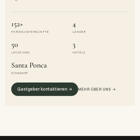
152+
4
FERIENUNTERKÜNFTE
LÄNDER
50
3
LOCATIONS
HOTELS
Santa Ponca
STANDORT
Gastgeber kontaktieren →
MEHR ÜBER UNS →