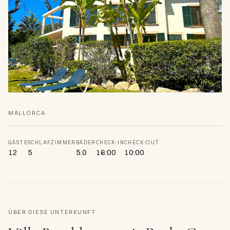
Alle 21 Fotos →
MALLORCA
GÄSTE
SCHLAFZIMMER
BÄDER
CHECK-IN
CHECK-OUT
12
5
5.0
16:00
10:00
ÜBER DIESE UNTERKUNFT