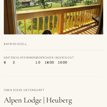
Alle 16 Fotos →
BAYRISCHZELL
GÄSTE
SCHLAFZIMMER
BÄDER
CHECK-IN
CHECK-OUT
6
2
1.0
16:00
10:00
ÜBER DIESE UNTERKUNFT
Alpen Lodge | Heuberg