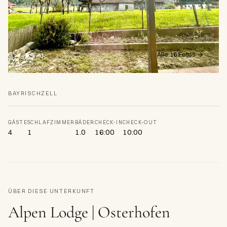
Alle 16 Fotos →
BAYRISCHZELL
GÄSTE
SCHLAFZIMMER
BÄDER
CHECK-IN
CHECK-OUT
4
1
1.0
16:00
10:00
ÜBER DIESE UNTERKUNFT
Alpen Lodge | Osterhofen