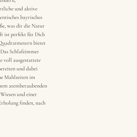
andern,
tliche und aktive
entisches bayrisches
ße, was dir die Natur
t ist perfekt für Dich
 Quadratmetern bietet
. Das Schlafzimmer
 voll ausgestattete
bereiten und dabei
e Mahlzeiten im
einem atemberaubenden
 Wiesen und einer
Erholung finden, nach