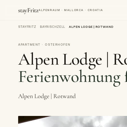
stayFritz
ALPENRAUM · MALLORCA · CROATIA
STAYFRITZ
/
BAYRISCHZELL
/
ALPEN LODGE | ROTWAND
APARTMENT · OSTERHOFEN
Alpen Lodge | 
Ferienwohnung f
Alpen Lodge | Rotwand