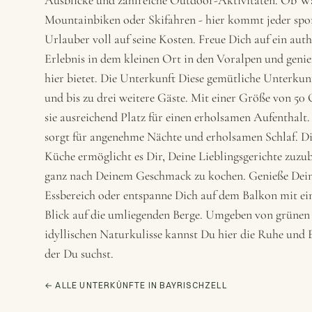
Ausblicke und zahlreiche Outdoor-Aktivitäten. Ob W
Mountainbiken oder Skifahren - hier kommt jeder spor
Urlauber voll auf seine Kosten. Freue Dich auf ein auth
Erlebnis in dem kleinen Ort in den Voralpen und genie
hier bietet. Die Unterkunft Diese gemütliche Unterkunf
und bis zu drei weitere Gäste. Mit einer Größe von 50
sie ausreichend Platz für einen erholsamen Aufenthalt
sorgt für angenehme Nächte und erholsamen Schlaf. Die
Küche ermöglicht es Dir, Deine Lieblingsgerichte zuzu
ganz nach Deinem Geschmack zu kochen. Genieße Dein
Essbereich oder entspanne Dich auf dem Balkon mit 
Blick auf die umliegenden Berge. Umgeben von grünen
idyllischen Naturkulisse kannst Du hier die Ruhe und 
der Du suchst.
← ALLE UNTERKÜNFTE IN BAYRISCHZELL