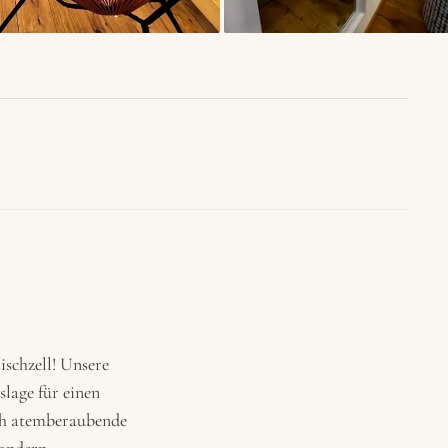
schzell! Unsere
slage für einen
ich atemberaubende