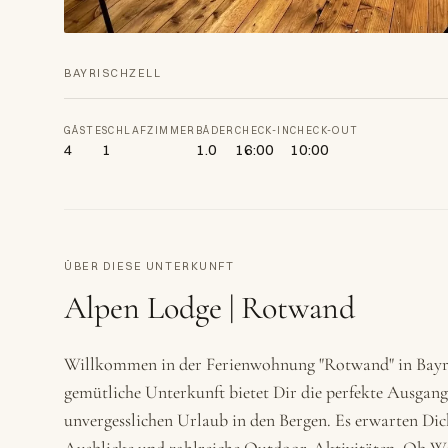
BAYRISCHZELL
GÄSTE
SCHLAFZIMMER
BÄDER
CHECK-IN
CHECK-OUT
4
1
1.0
16:00
10:00
ÜBER DIESE UNTERKUNFT
Alpen Lodge | Rotwand
Willkommen in der Ferienwohnung "Rotwand" in Bayri
gemütliche Unterkunft bietet Dir die perfekte Ausgang
unvergesslichen Urlaub in den Bergen. Es erwarten D