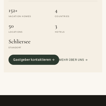
152+
4
VACATION HOMES
COUNTRIES
50
3
LOCATIONS
HOTELS
Schliersee
STANDORT
Gastgeber kontaktieren →
MEHR ÜBER UNS →