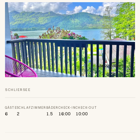
Alle 22 Fotos →
SCHLIERSEE
GÄSTE
SCHLAFZIMMER
BÄDER
CHECK-IN
CHECK-OUT
6
2
1.5
16:00
10:00