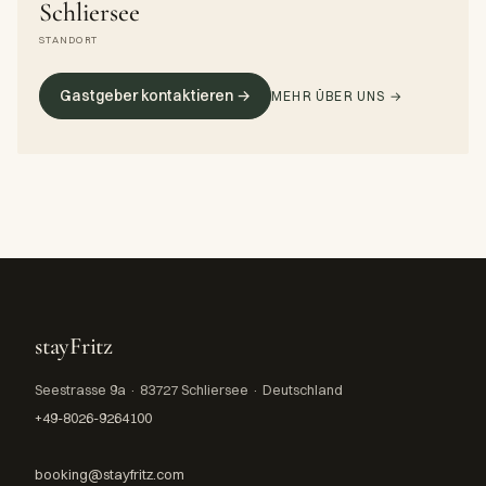
Schliersee
STANDORT
Gastgeber kontaktieren →
MEHR ÜBER UNS →
stayFritz
Seestrasse 9a · 83727 Schliersee · Deutschland
+49-8026-9264100
booking@stayfritz.com