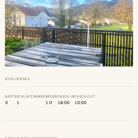
Alle 17 Fotos →
SCHLIERSEE
GÄSTE
SCHLAFZIMMER
BÄDER
CHECK-IN
CHECK-OUT
3
1
1.0
16:00
10:00