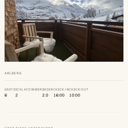
Alle 16 Fotos →
ARLBERG
GÄSTE
SCHLAFZIMMER
BÄDER
CHECK-IN
CHECK-OUT
6
2
2.0
16:00
10:00