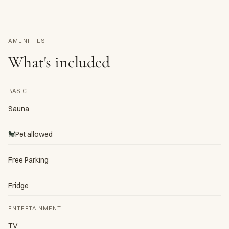
AMENITIES
What's included
BASIC
Sauna
🐩
Pet allowed
Free Parking
Fridge
ENTERTAINMENT
TV