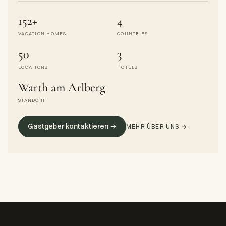
152+
4
VACATION HOMES
COUNTRIES
50
3
LOCATIONS
HOTELS
Warth am Arlberg
STANDORT
Gastgeber kontaktieren →
MEHR ÜBER UNS →