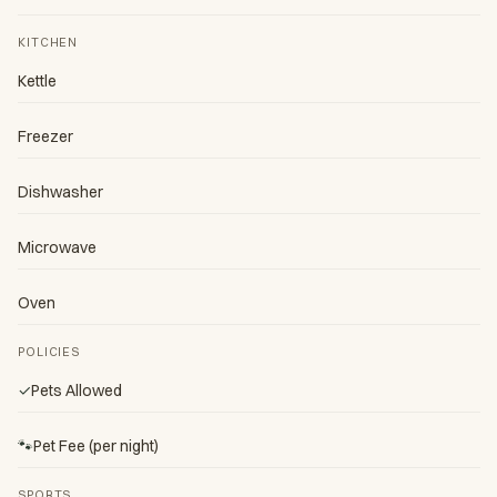
KITCHEN
Kettle
Freezer
Dishwasher
Microwave
Oven
POLICIES
✓
Pets Allowed
🐾
Pet Fee (per night)
SPORTS