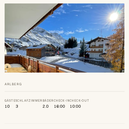
Alle 17 Fotos →
ARLBERG
GÄSTE
SCHLAFZIMMER
BÄDER
CHECK-IN
CHECK-OUT
10
3
2.0
16:00
10:00