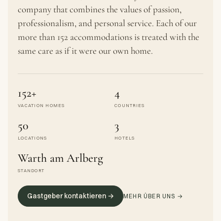
company that combines the values of passion,
professionalism, and personal service. Each of our
more than 152 accommodations is treated with the
same care as if it were our own home.
152+
4
VACATION HOMES
COUNTRIES
50
3
LOCATIONS
HOTELS
Warth am Arlberg
STANDORT
Gastgeber kontaktieren →
MEHR ÜBER UNS →