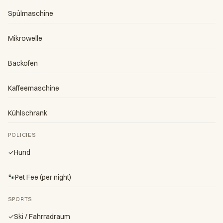
Spülmaschine
Mikrowelle
Backofen
Kaffeemaschine
Kühlschrank
POLICIES
✓
Hund
🐾
Pet Fee (per night)
SPORTS
✓
Ski / Fahrradraum