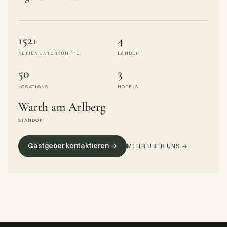
152+
4
FERIENUNTERKÜNFTE
LÄNDER
50
3
LOCATIONS
HOTELS
Warth am Arlberg
STANDORT
Gastgeber kontaktieren →
MEHR ÜBER UNS →