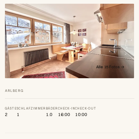
Alle 15 Fotos →
ARLBERG
GÄSTE
SCHLAFZIMMER
BÄDER
CHECK-IN
CHECK-OUT
2
1
1.0
16:00
10:00