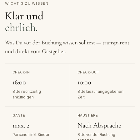
WICHTIG ZU WISSEN
Klar und
ehrlich.
Was Du vor der Buchung wissen solltest — transparent
und direkt vom Gastgeber.
CHECK-IN
CHECK-OUT
16:00
10:00
Bitte rechtzeitig
Bitte bis zur angegebenen
ankündigen
Zeit
GÄSTE
HAUSTIERE
max. 2
Nach Absprache
Personen inkl. Kinder
Bitte vor der Buchung