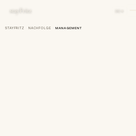
stayFritz
DE ▾
STAYFRITZ
›
NACHFOLGE
›
MANAGEMENT