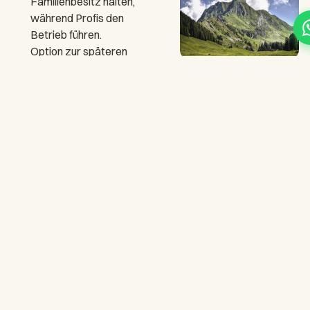
Familienbesitz halten,
während Profis den
Betrieb führen.
Option zur späteren
Übergabe an die
nächste Generation.
Unterperformende
Objekte
Ihr Hotel schöpft sein
Potenzial nicht aus.
Wir optimieren
Betrieb, Marketing
und Revenue
Management.
Investment-Immobilien
Sie besitzen das
Hotel als Investment,
möchten es aber
nicht selbst führen.