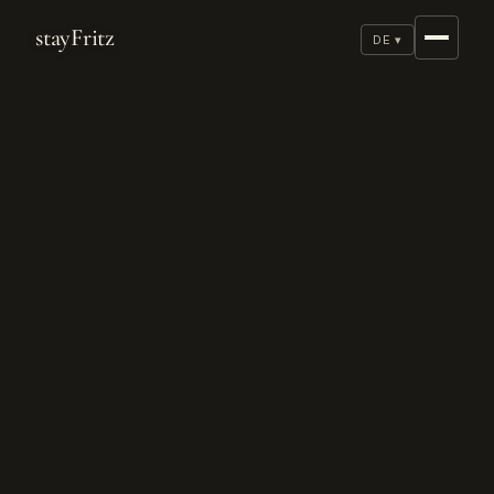
stayFritz
DE ▾