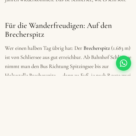
Für die Wanderfreudigen: Auf den
Brecherspitz
Wer einen halben Tag übrig hat: Der
Brecherspitz
(1.683 m)
ist von Schliersee aus gut erreichbar. Ab Bahnhof Schliersee
nimmt man den Bus Richtung Spitzingsee bis zur
Haltestelle Brecherspitz — dann zu Fuß, je nach Route zwei
bis drei Stunden. Wer die Nordroute nimmt, läuft durch
Wald und kommt erst kurz vor dem Gipfel ins Freie. Die
Süd-West-Route bietet früher Ausblick, ist dafür etwas
steiler.
Der Ausblick oben: Schliersee, Tegernsee und Chiemsee