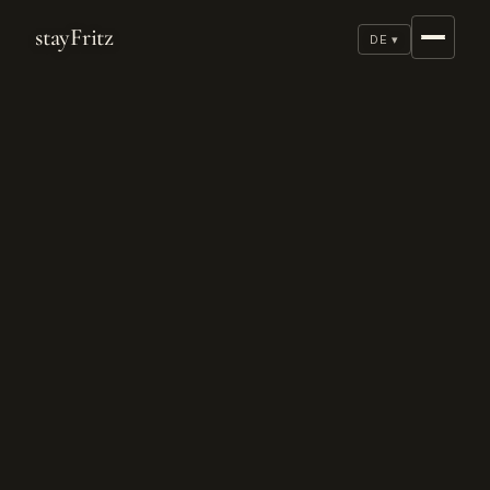
stayFritz
DE ▾