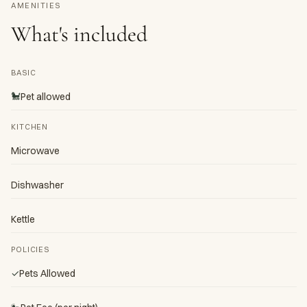
AMENITIES
What's included
BASIC
🐩
Pet allowed
KITCHEN
Microwave
Dishwasher
Kettle
POLICIES
✓
Pets Allowed