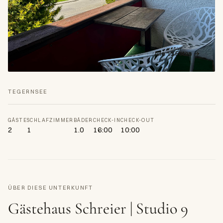
Alle 15 Fotos →
TEGERNSEE
GÄSTE
SCHLAFZIMMER
BÄDER
CHECK-IN
CHECK-OUT
2
1
1.0
16:00
10:00
ÜBER DIESE UNTERKUNFT
Gästehaus Schreier | Studio 9