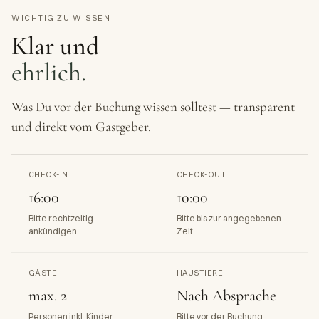
WICHTIG ZU WISSEN
Klar und
ehrlich.
Was Du vor der Buchung wissen solltest — transparent
und direkt vom Gastgeber.
CHECK-IN
CHECK-OUT
16:00
10:00
Bitte rechtzeitig
Bitte bis zur angegebenen
ankündigen
Zeit
GÄSTE
HAUSTIERE
max. 2
Nach Absprache
Personen inkl. Kinder
Bitte vor der Buchung