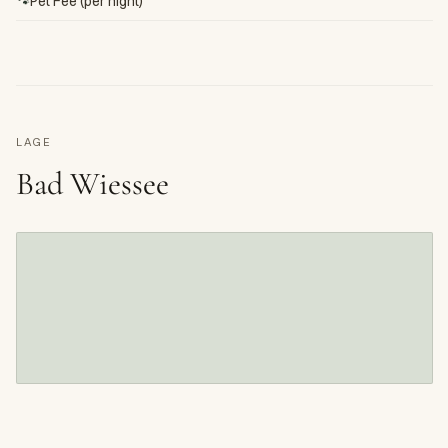
🐾
Pet Fee (per night)
LAGE
Bad Wiessee