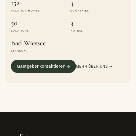
152+
4
VACATION HOMES
COUNTRIES
50
3
LOCATIONS
HOTELS
Bad Wiessee
STANDORT
Gastgeber kontaktieren →
MEHR ÜBER UNS →