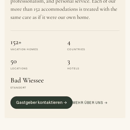
professionalism, and personal service. Each of our
more than 152 accommodations is treated with the
same care as if it were our own home.
152+
4
VACATION HOMES
COUNTRIES
50
3
LOCATIONS
HOTELS
Bad Wiessee
STANDORT
Gastgeber kontaktieren →
MEHR ÜBER UNS →