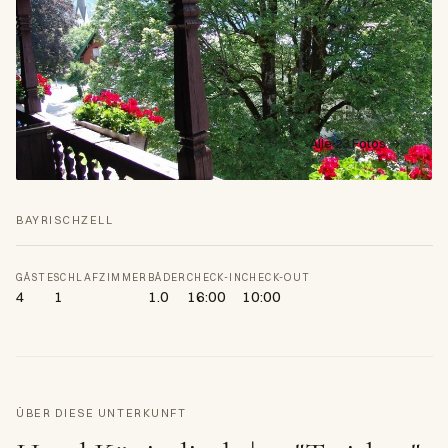
Alle 23 Fotos →
BAYRISCHZELL
GÄSTE
SCHLAFZIMMER
BÄDER
CHECK-IN
CHECK-OUT
4
1
1.0
16:00
10:00
ÜBER DIESE UNTERKUNFT