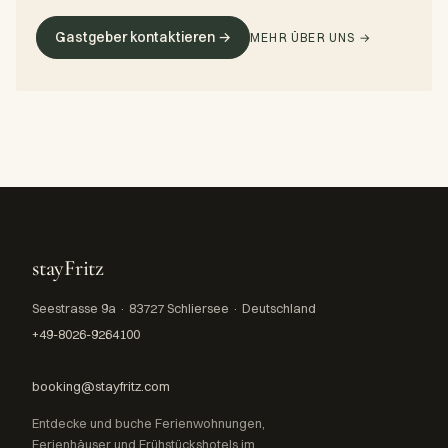
Gastgeber kontaktieren →
MEHR ÜBER UNS →
stayFritz
Seestrasse 9a · 83727 Schliersee · Deutschland
+49-8026-9264100
booking@stayfritz.com
Entdecke und buche Ferienwohnungen,
Ferienhäuser und Frühstückshotels im