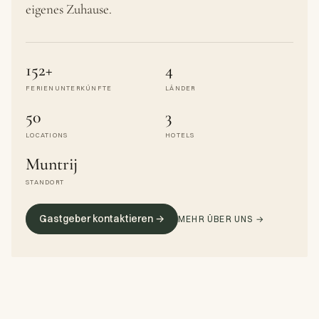
eigenes Zuhause.
152+
4
FERIENUNTERKÜNFTE
LÄNDER
50
3
LOCATIONS
HOTELS
Muntrij
STANDORT
Gastgeber kontaktieren →
MEHR ÜBER UNS →