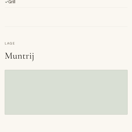
✓
Grill
LAGE
Muntrij