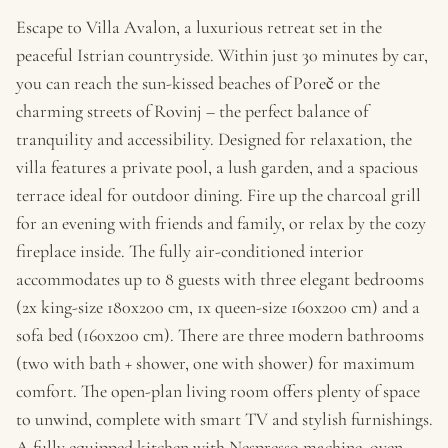
Escape to Villa Avalon, a luxurious retreat set in the
peaceful Istrian countryside. Within just 30 minutes by car,
you can reach the sun-kissed beaches of Poreč or the
charming streets of Rovinj – the perfect balance of
tranquility and accessibility. Designed for relaxation, the
villa features a private pool, a lush garden, and a spacious
terrace ideal for outdoor dining. Fire up the charcoal grill
for an evening with friends and family, or relax by the cozy
fireplace inside. The fully air-conditioned interior
accommodates up to 8 guests with three elegant bedrooms
(2x king-size 180x200 cm, 1x queen-size 160x200 cm) and a
sofa bed (160x200 cm). There are three modern bathrooms
(two with bath + shower, one with shower) for maximum
comfort. The open-plan living room offers plenty of space
to unwind, complete with smart TV and stylish furnishings.
A fully equipped kitchen with Nespresso machine, oven,