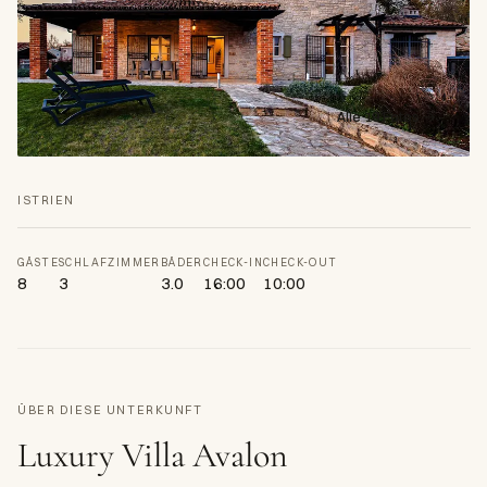
Alle 19 Fotos →
ISTRIEN
GÄSTE
SCHLAFZIMMER
BÄDER
CHECK-IN
CHECK-OUT
8
3
3.0
16:00
10:00
ÜBER DIESE UNTERKUNFT
Luxury Villa Avalon