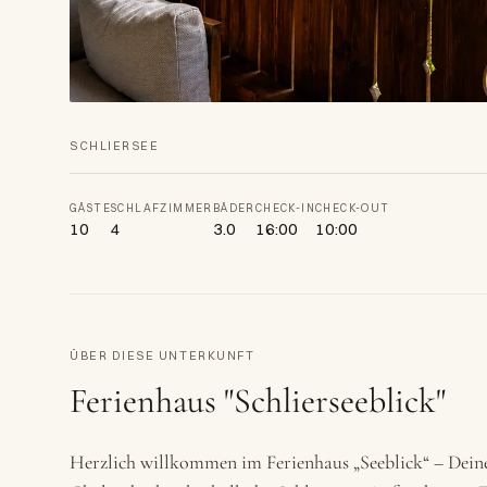
SCHLIERSEE
GÄSTE
SCHLAFZIMMER
BÄDER
CHECK-IN
CHECK-OUT
10
4
3.0
16:00
10:00
ÜBER DIESE UNTERKUNFT
Ferienhaus "Schlierseeblick"
Herzlich willkommen im Ferienhaus „Seeblick“ – Dei