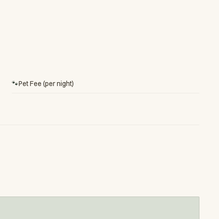
🐾
Pet Fee (per night)