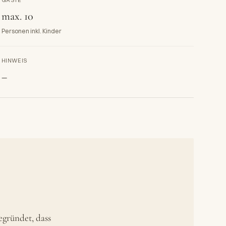
GÄSTE
max. 10
Personen inkl. Kinder
HINWEIS
–
egründet, dass